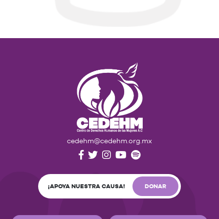
cedehm@cedehm.org.mx
¡APOYA NUESTRA CAUSA!
DONAR