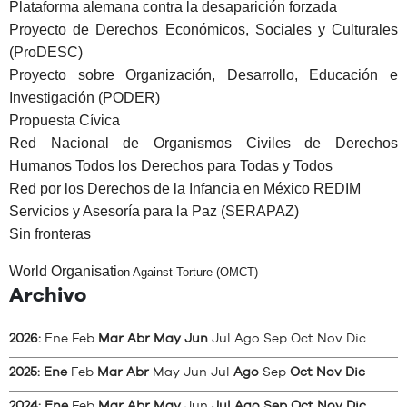
Plataforma alemana contra la desaparición forzada
Proyecto de Derechos Económicos, Sociales y Culturales
(ProDESC)
Proyecto sobre Organización, Desarrollo, Educación e
Investigación (PODER)
Propuesta Cívica
Red Nacional de Organismos Civiles de Derechos
Humanos Todos los Derechos para Todas y Todos
Red por los Derechos de la Infancia en Mé
xico REDIM
Servicios y Asesoría para la Paz (SERAPAZ)
Sin fronteras
World Organisati
on Against Torture (OMCT)
Archivo
2026
:
Ene
Feb
Mar
Abr
May
Jun
Jul
Ago
Sep
Oct
Nov
Dic
2025
:
Ene
Feb
Mar
Abr
May
Jun
Jul
Ago
Sep
Oct
Nov
Dic
2024
:
Ene
Feb
Mar
Abr
May
Jun
Jul
Ago
Sep
Oct
Nov
Dic