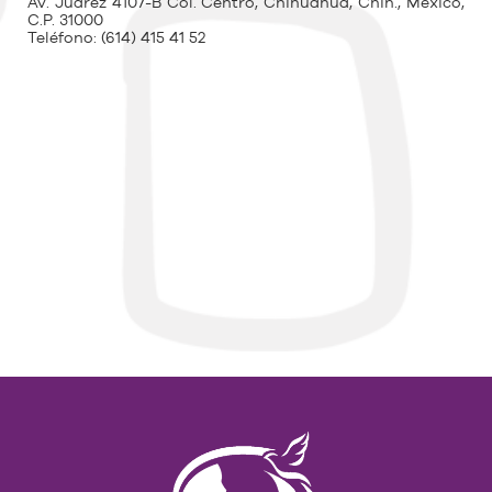
Av. Juárez 4107-B Col. Centro, Chihuahua, Chih., México,
C.P. 31000
Teléfono:
(614) 415 41 52