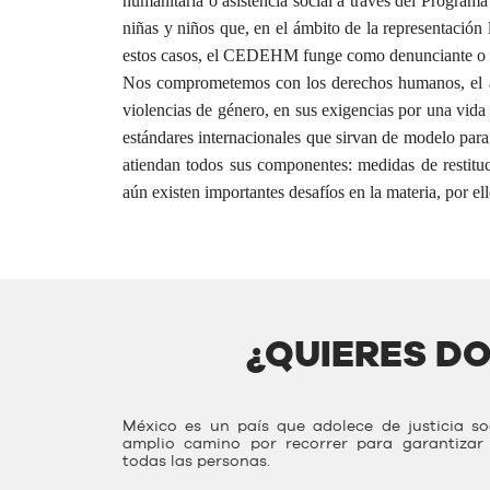
humanitaria o asistencia social a través del Progra
niñas y niños que, en el ámbito de la representación 
estos casos, el CEDEHM funge como denunciante o d
Nos comprometemos con los derechos humanos, el acc
violencias de género, en sus exigencias por una vida
estándares internacionales que sirvan de modelo para 
atiendan todos sus componentes: medidas de restituc
aún existen importantes desafíos en la materia, por e
¿QUIERES D
México es un país que adolece de justicia s
amplio camino por recorrer para garantiza
todas las personas.