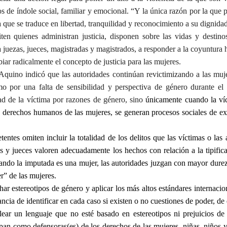
 de índole social, familiar y emocional. “Y la única razón por la que p
cia que se traduce en libertad, tranquilidad y reconocimiento a su dignida
en quienes administran justicia, disponen sobre las vidas y destino
a juezas, jueces, magistradas y magistrados, a responder a la coyuntura h
iar radicalmente el concepto de justicia para las mujeres.
 Aquino indicó que las autoridades continúan revictimizando a las muj
o por una falta de sensibilidad y perspectiva de género durante el
dad de la víctima por razones de género, sino
únicamente cuando la ví
s derechos humanos de las mujeres, se generan procesos sociales de ex
ntes omiten incluir la totalidad de los delitos que las víctimas o las 
zas y jueces valoren adecuadamente los hechos con relación a la tipific
uando la imputada es una mujer, las autoridades juzgan con mayor dure
r” de las mujeres.
ar estereotipos de género y aplicar los más altos estándares internacio
ia de identificar en cada caso si existen o no cuestiones de poder, de 
lear un lenguaje que no esté basado en estereotipos ni prejuicios de
ipan como defensoras(es) de los derechos de las mujeres, niñas, niños 