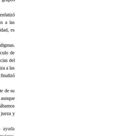
enfatizó
an a las
idad, es
adigmas.
rculo de
cias del
za a las
finalizó
te de su
, aunque
stábamos
 jueza y
o ayuda