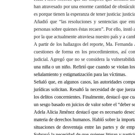
han atravesado por una enorme cantidad de obstáculos
es porque tienen la esperanza de tener justicia: justi
Añadió que “las resoluciones y sentencias que emit
personas sobre quienes éstas recaen”. Por ello, instó 
por la que actualmente atraviesa nuestro país y a camb
A partir de los hallazgos del reporte, Ma. Fernanda
cuestiones de forma en los procedimientos, así com
judicial. Agregó que no se considera la vulnerabili
una niña o un niño. Refirió que cuando se violan lo
señalamiento y estigmatización para las víctimas.
Señaló que, en algunos casos, las autoridades compete
jurídicas solicitan. Resaltó la necesidad de que jue
los delitos concernientes. Finalmente, destacó que c
un sesgo basado en juicios de valor sobre el “deber se
Adela Alicia Jiménez destacó que es necesario desech
materia de derechos humanos. Habló sobre la importanc
situaciones de desventaja entre las partes y de emp
Subrayó la necesidad de que quienes litigan y partic