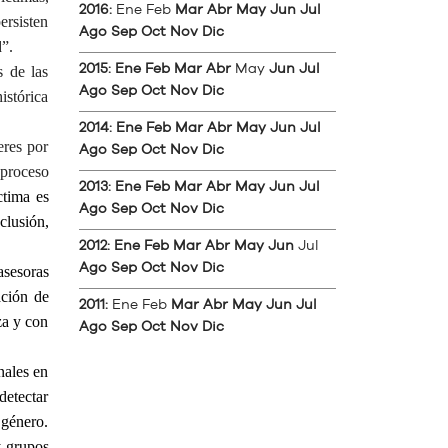
2016
:
Ene
Feb
Mar
Abr
May
Jun
Jul
ersisten
Ago
Sep
Oct
Nov
Dic
d”.
2015
:
Ene
Feb
Mar
Abr
May
Jun
Jul
s de las
Ago
Sep
Oct
Nov
Dic
istórica
2014
:
Ene
Feb
Mar
Abr
May
Jun
Jul
eres por
Ago
Sep
Oct
Nov
Dic
 proceso
2013
:
Ene
Feb
Mar
Abr
May
Jun
Jul
ctima es
Ago
Sep
Oct
Nov
Dic
clusión,
2012
:
Ene
Feb
Mar
Abr
May
Jun
Jul
Ago
Sep
Oct
Nov
Dic
asesoras
ación de
2011
:
Ene
Feb
Mar
Abr
May
Jun
Jul
za y con
Ago
Sep
Oct
Nov
Dic
nales en
detectar
 género.
y grupos