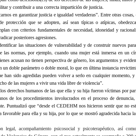
litar y contribuir a una correcta impartición de justicia.
os en garantizar justicia e igualdad verdaderas”. Entre otras cosas, 
de protección que se adopten, así sean típicas o atípicas, obedezc
mplan con criterios fundamentales de necesidad, idoneidad y racional
radicar posteriores agresiones.
ntificar las situaciones de vulnerabilidad y de construir nuevos par
de las normas, por ejemplo, cuando una mujer está inmersa en un cí
uienes acusan no tienen perspectiva de género, los argumentos y eviden
 un doble parámetro o doble moral, lo que en última instancia revictimi
ue han sido agredidas pueden volver a serlo en cualquier momento, y 
cho de las mujeres a vivir una vida libre de violencia”.
 los derechos humanos de las que ella y su hija fueron víctimas por par
gunos de los procedimientos involucrados en el proceso de denuncia
iente. Puntualizó que “desde el CEDEHM nos hicieron sentir que no e
a favorable para ella y su hija, por lo que se mostró agradecida hacia la
legal, acompañamiento psicosocial y psicoterapéutico, así com