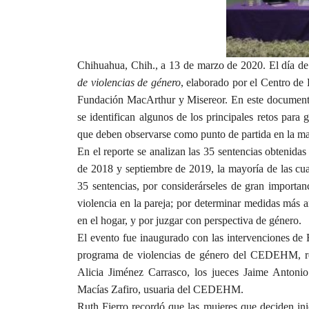
Chihuahua, Chih., a 13 de marzo de 2020. El día de
de violencias de género
, elaborado por el Centro d
Fundación MacArthur y Misereor. En este documento
se identifican algunos de los principales retos para
que deben observarse como punto de partida en la ma
En el reporte se analizan las 35 sentencias obtenida
de 2018 y septiembre de 2019, la mayoría de las cual
35 sentencias, por considerárseles de gran importan
violencia en la pareja; por determinar medidas más a
en el hogar, y por juzgar con perspectiva de género.
El evento fue inaugurado con las intervenciones de
programa de violencias de género del CEDEHM, res
Alicia Jiménez Carrasco, los jueces Jaime Anton
Macías Zafiro, usuaria del CEDEHM.
Ruth Fierro recordó que las mujeres que deciden inic