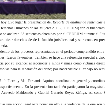
 hoy tuvo lugar la presentación del
Reporte de análisis de sentencias 
e Derechos Humanos de las Mujeres A.C. (CEDEHM) con el financiam
 se analizan 35 sentencias obtenidas por el CEDEHM durante el últ
 garantizar derechos desde la función jurisdiccional y se reconocen pre
teria.
s dentro de los procesos representados en el periodo comprendido entre
es, fueron favorables. También se hace una referencia especial a cinc
cia por su alcance: al reconocer a niños y niñas como víctimas direct
mplias para la reparación del daño; por hacer visible el trabajo no re
 Ruth Fierro y Ma. Fernanda Aquino, coordinadora general y coordina
pectivamente. En la presentación también participaron la magistra
io Acevedo Maldonado y Gabriel Gerardo Reyes Zúñiga, así como G
iar una acción legal para poner un alto a la violencia de la que son v