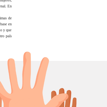
mujeres,
enal. En
timas de
 base en
ño y que
tro país