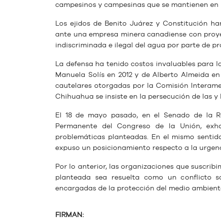
campesinos y campesinas que se mantienen en l
Los ejidos de Benito Juárez y Constitución han
ante una empresa minera canadiense con proyect
indiscriminada e ilegal del agua por parte de pr
La defensa ha tenido costos invaluables para l
Manuela Solís en 2012 y de Alberto Almeida e
cautelares otorgadas por la Comisión Interame
Chihuahua se insiste en la persecución de las y 
El 18 de mayo pasado, en el Senado de la R
Permanente del Congreso de la Unión, exho
problemáticas planteadas. En el mismo sentid
expuso un posicionamiento respecto a la urgenc
Por lo anterior, las organizaciones que suscribi
planteada sea resuelta como un conflicto so
encargadas de la protección del medio ambiente
FIRMAN: