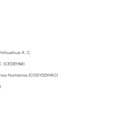
Chihuahua A. C.
C. (CEDEHM)
rechos Humanos (COSYDDHAC)
)