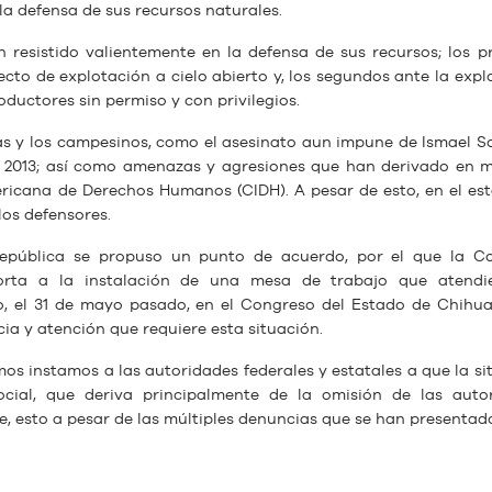
a defensa de sus recursos naturales.
 resistido valientemente en la defensa de sus recursos; los p
o de explotación a cielo abierto y, los segundos ante la expl
oductores sin permiso y con privilegios.
as y los campesinos, como el asesinato aun impune de Ismael So
n 2013; así como amenazas y agresiones que han derivado en 
ricana de Derechos Humanos (CIDH). A pesar de esto, en el es
los defensores.
epública se propuso un punto de acuerdo, por el que la C
rta a la instalación de una mesa de trabajo que atendie
o, el 31 de mayo pasado, en el Congreso del Estado de Chihu
ia y atención que requiere esta situación.
mos instamos a las autoridades federales y estatales a que la si
cial, que deriva principalmente de la omisión de las auto
, esto a pesar de las múltiples denuncias que se han presentad