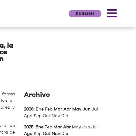
ENGLISH
, la
los
en
Archivo
e forma
iva los
uárez y
2026
:
Ene
Feb
Mar
Abr
May
Jun
Jul
Ago
Sep
Oct
Nov
Dic
rtir de
2025
:
Ene
Feb
Mar
Abr
May
Jun
Jul
ntra de
Ago
Sep
Oct
Nov
Dic