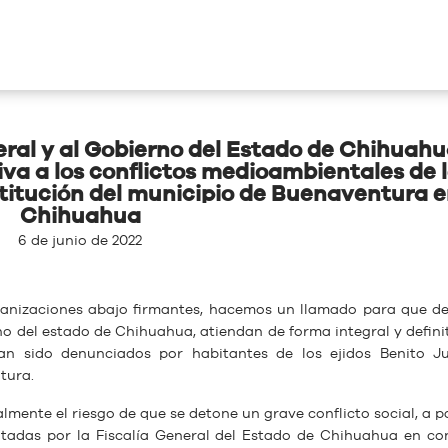
al y al Gobierno del Estado de Chihuahua
iva a los conflictos medioambientales de 
stitución del municipio de Buenaventura 
Chihuahua
6 de junio de 2022
anizaciones abajo firmantes, hacemos un llamado para que d
no del estado de Chihuahua, atiendan de forma integral y definit
an sido denunciados por habitantes de los ejidos Benito J
tura.
mente el riesgo de que se detone un grave conflicto social, a pa
itadas por la Fiscalía General del Estado de Chihuahua en co