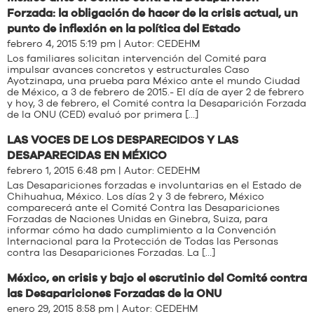
Forzada: la obligación de hacer de la crisis actual, un
punto de inflexión en la política del Estado
febrero 4, 2015 5:19 pm | Autor:
CEDEHM
Los familiares solicitan intervención del Comité para
impulsar avances concretos y estructurales Caso
Ayotzinapa, una prueba para México ante el mundo Ciudad
de México, a 3 de febrero de 2015.- El día de ayer 2 de febrero
y hoy, 3 de febrero, el Comité contra la Desaparición Forzada
de la ONU (CED) evaluó por primera […]
LAS VOCES DE LOS DESPARECIDOS Y LAS
DESAPARECIDAS EN MÉXICO
febrero 1, 2015 6:48 pm | Autor:
CEDEHM
Las Desapariciones forzadas e involuntarias en el Estado de
Chihuahua, México. Los días 2 y 3 de febrero, México
comparecerá ante el Comité Contra las Desapariciones
Forzadas de Naciones Unidas en Ginebra, Suiza, para
informar cómo ha dado cumplimiento a la Convención
Internacional para la Protección de Todas las Personas
contra las Desapariciones Forzadas. La […]
México, en crisis y bajo el escrutinio del Comité contra
las Desapariciones Forzadas de la ONU
enero 29, 2015 8:58 pm | Autor:
CEDEHM