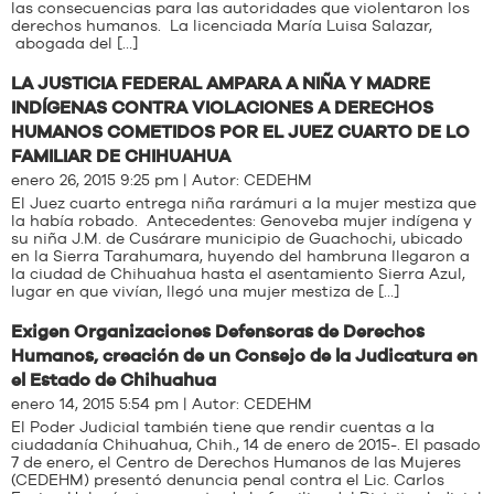
las consecuencias para las autoridades que violentaron los
derechos humanos. La licenciada María Luisa Salazar,
abogada del […]
LA JUSTICIA FEDERAL AMPARA A NIÑA Y MADRE
INDÍGENAS CONTRA VIOLACIONES A DERECHOS
HUMANOS COMETIDOS POR EL JUEZ CUARTO DE LO
FAMILIAR DE CHIHUAHUA
enero 26, 2015 9:25 pm | Autor:
CEDEHM
El Juez cuarto entrega niña rarámuri a la mujer mestiza que
la había robado. Antecedentes: Genoveba mujer indígena y
su niña J.M. de Cusárare municipio de Guachochi, ubicado
en la Sierra Tarahumara, huyendo del hambruna llegaron a
la ciudad de Chihuahua hasta el asentamiento Sierra Azul,
lugar en que vivían, llegó una mujer mestiza de […]
Exigen Organizaciones Defensoras de Derechos
Humanos, creación de un Consejo de la Judicatura en
el Estado de Chihuahua
enero 14, 2015 5:54 pm | Autor:
CEDEHM
El Poder Judicial también tiene que rendir cuentas a la
ciudadanía Chihuahua, Chih., 14 de enero de 2015-. El pasado
7 de enero, el Centro de Derechos Humanos de las Mujeres
(CEDEHM) presentó denuncia penal contra el Lic. Carlos